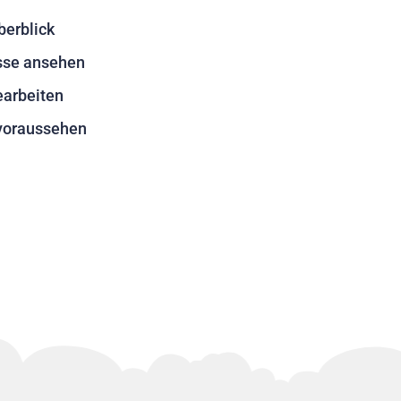
berblick
isse ansehen
earbeiten
voraussehen